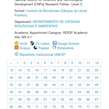
Development (CNPq) Research Fellow - Level C
School:
Instituto de Biociências (Câmpus do Litoral
Paulista)
Department:
DEPARTAMENTO DE CIÊNCIAS
BIOLÓGICAS E AMBIENTAIS
Academic Appointment Category: RDIDP Academic
title: MS-5.1
Orcid
CV Lattes
Google Scholar
Scopus
Fapesp
Dimensions
Repositório Institucional UNESP
«
1
2
3
4
5
6
7
8
9
10
11
12
13
14
15
16
17
18
19
20
21
22
23
24
25
26
27
28
29
30
31
32
33
34
35
36
37
38
39
40
41
42
43
44
45
46
47
48
49
50
51
52
53
54
55
56
57
58
59
60
61
62
63
64
65
66
67
68
69
70
71
72
73
74
75
76
77
78