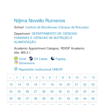
Níjima Novello Rumenos
School:
Instituto de Biociências (Câmpus de Botucatu)
Department:
DEPARTAMENTO DE CIÊNCIAS
HUMANAS E CIÊNCIAS DA NUTRIÇÃO E
ALIMENTAÇÃO
Academic Appointment Category: RDIDP Academic
title: MS-3.1
Orcid
CV Lattes
Fapesp
Dimensions
Repositório Institucional UNESP
«
1
2
3
4
5
6
7
8
9
10
11
12
13
14
15
16
17
18
19
20
21
22
23
24
25
26
27
28
29
30
31
32
33
34
35
36
37
38
39
40
41
42
43
44
45