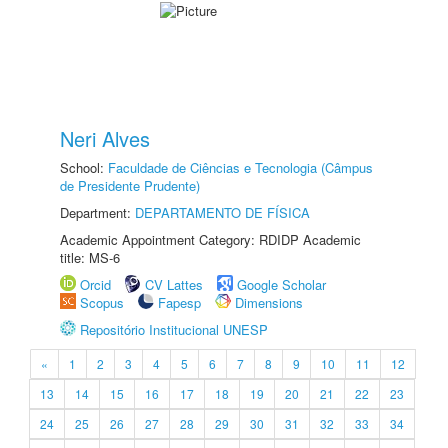
Neri Alves
School:
Faculdade de Ciências e Tecnologia (Câmpus
de Presidente Prudente)
Department:
DEPARTAMENTO DE FÍSICA
Academic Appointment Category: RDIDP Academic
title: MS-6
Orcid
CV Lattes
Google Scholar
Scopus
Fapesp
Dimensions
Repositório Institucional UNESP
«
1
2
3
4
5
6
7
8
9
10
11
12
13
14
15
16
17
18
19
20
21
22
23
24
25
26
27
28
29
30
31
32
33
34