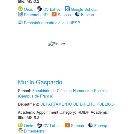
title: MS-3.2
Orcid
CV Lattes
Google Scholar
ResearcherID
Scopus
Fapesp
Repositório Institucional UNESP
Murilo Gaspardo
School:
Faculdade de Ciências Humanas e Sociais
(Câmpus de Franca)
Department:
DEPARTAMENTO DE DIREITO PÚBLICO
Academic Appointment Category: RDIDP Academic
title: MS-5.3
Orcid
CV Lattes
Scopus
Fapesp
Dimensions