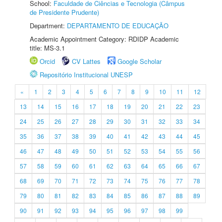
School:
Faculdade de Ciências e Tecnologia (Câmpus
de Presidente Prudente)
Department:
DEPARTAMENTO DE EDUCAÇÃO
Academic Appointment Category: RDIDP Academic
title: MS-3.1
Orcid
CV Lattes
Google Scholar
Repositório Institucional UNESP
«
1
2
3
4
5
6
7
8
9
10
11
12
13
14
15
16
17
18
19
20
21
22
23
24
25
26
27
28
29
30
31
32
33
34
35
36
37
38
39
40
41
42
43
44
45
46
47
48
49
50
51
52
53
54
55
56
57
58
59
60
61
62
63
64
65
66
67
68
69
70
71
72
73
74
75
76
77
78
79
80
81
82
83
84
85
86
87
88
89
90
91
92
93
94
95
96
97
98
99