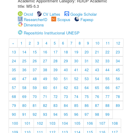
Academic Appointment Category: RDIDP Academic
title: MS-5.3
Orcid
CV Lattes
Google Scholar
ResearcherID
Scopus
Fapesp
Dimensions
Repositório Institucional UNESP
«
1
2
3
4
5
6
7
8
9
10
11
12
13
14
15
16
17
18
19
20
21
22
23
24
25
26
27
28
29
30
31
32
33
34
35
36
37
38
39
40
41
42
43
44
45
46
47
48
49
50
51
52
53
54
55
56
57
58
59
60
61
62
63
64
65
66
67
68
69
70
71
72
73
74
75
76
77
78
79
80
81
82
83
84
85
86
87
88
89
90
91
92
93
94
95
96
97
98
99
100
101
102
103
104
105
106
107
108
109
110
111
112
113
114
115
116
117