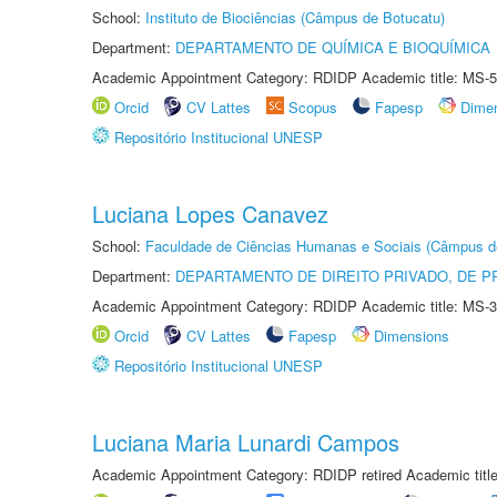
School:
Instituto de Biociências (Câmpus de Botucatu)
Department:
DEPARTAMENTO DE QUÍMICA E BIOQUÍMICA
Academic Appointment Category: RDIDP Academic title: MS-5
Orcid
CV Lattes
Scopus
Fapesp
Dime
Repositório Institucional UNESP
Luciana Lopes Canavez
School:
Faculdade de Ciências Humanas e Sociais (Câmpus d
Department:
DEPARTAMENTO DE DIREITO PRIVADO, DE P
Academic Appointment Category: RDIDP Academic title: MS-3
Orcid
CV Lattes
Fapesp
Dimensions
Repositório Institucional UNESP
Luciana Maria Lunardi Campos
Academic Appointment Category: RDIDP retired Academic titl