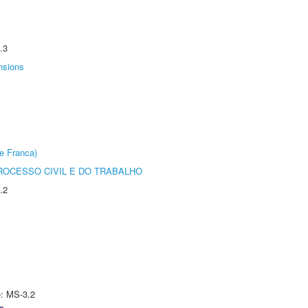
.3
nsions
e Franca)
ROCESSO CIVIL E DO TRABALHO
.2
e: MS-3.2