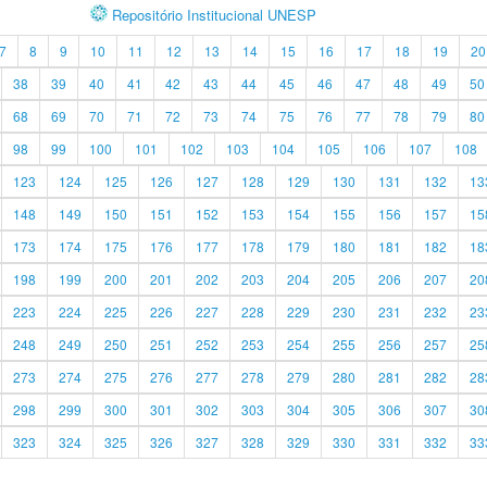
Repositório Institucional UNESP
7
8
9
10
11
12
13
14
15
16
17
18
19
20
38
39
40
41
42
43
44
45
46
47
48
49
50
68
69
70
71
72
73
74
75
76
77
78
79
80
98
99
100
101
102
103
104
105
106
107
108
123
124
125
126
127
128
129
130
131
132
13
148
149
150
151
152
153
154
155
156
157
15
173
174
175
176
177
178
179
180
181
182
18
198
199
200
201
202
203
204
205
206
207
20
223
224
225
226
227
228
229
230
231
232
23
248
249
250
251
252
253
254
255
256
257
25
273
274
275
276
277
278
279
280
281
282
28
298
299
300
301
302
303
304
305
306
307
30
323
324
325
326
327
328
329
330
331
332
33