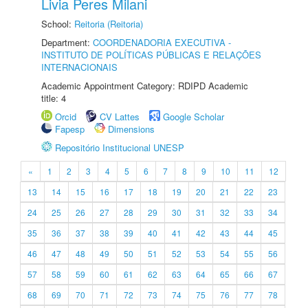
Livia Peres Milani
School:
Reitoria (Reitoria)
Department:
COORDENADORIA EXECUTIVA -
INSTITUTO DE POLÍTICAS PÚBLICAS E RELAÇÕES
INTERNACIONAIS
Academic Appointment Category: RDIPD Academic
title: 4
Orcid
CV Lattes
Google Scholar
Fapesp
Dimensions
Repositório Institucional UNESP
«
1
2
3
4
5
6
7
8
9
10
11
12
13
14
15
16
17
18
19
20
21
22
23
24
25
26
27
28
29
30
31
32
33
34
35
36
37
38
39
40
41
42
43
44
45
46
47
48
49
50
51
52
53
54
55
56
57
58
59
60
61
62
63
64
65
66
67
68
69
70
71
72
73
74
75
76
77
78