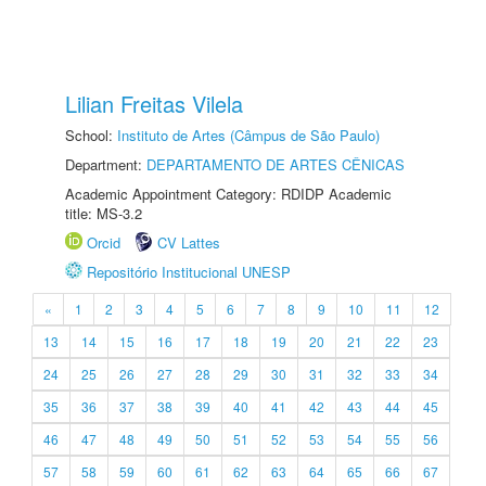
Lilian Freitas Vilela
School:
Instituto de Artes (Câmpus de São Paulo)
Department:
DEPARTAMENTO DE ARTES CÊNICAS
Academic Appointment Category: RDIDP Academic
title: MS-3.2
Orcid
CV Lattes
Repositório Institucional UNESP
«
1
2
3
4
5
6
7
8
9
10
11
12
13
14
15
16
17
18
19
20
21
22
23
24
25
26
27
28
29
30
31
32
33
34
35
36
37
38
39
40
41
42
43
44
45
46
47
48
49
50
51
52
53
54
55
56
57
58
59
60
61
62
63
64
65
66
67