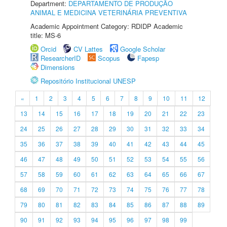
Department:
DEPARTAMENTO DE PRODUÇÃO
ANIMAL E MEDICINA VETERINÁRIA PREVENTIVA
Academic Appointment Category: RDIDP Academic
title: MS-6
Orcid
CV Lattes
Google Scholar
ResearcherID
Scopus
Fapesp
Dimensions
Repositório Institucional UNESP
«
1
2
3
4
5
6
7
8
9
10
11
12
13
14
15
16
17
18
19
20
21
22
23
24
25
26
27
28
29
30
31
32
33
34
35
36
37
38
39
40
41
42
43
44
45
46
47
48
49
50
51
52
53
54
55
56
57
58
59
60
61
62
63
64
65
66
67
68
69
70
71
72
73
74
75
76
77
78
79
80
81
82
83
84
85
86
87
88
89
90
91
92
93
94
95
96
97
98
99