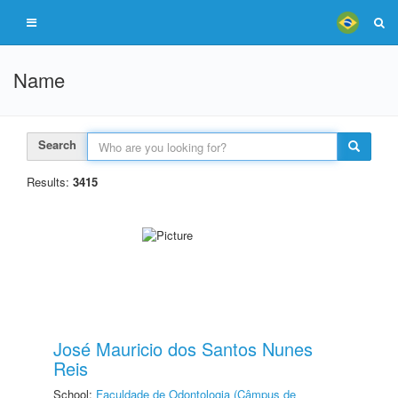
Name
Search
Results:
3415
José Mauricio dos Santos Nunes
Reis
School:
Faculdade de Odontologia (Câmpus de