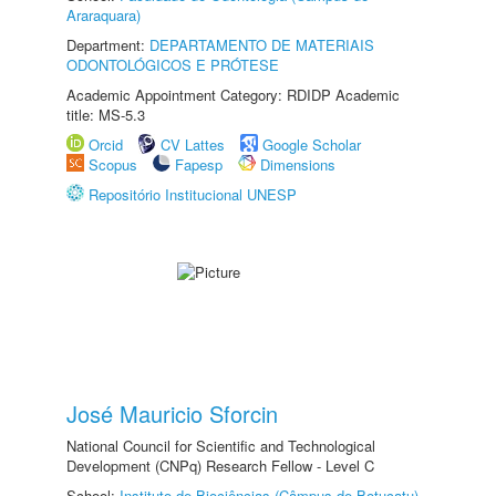
Araraquara)
Department:
DEPARTAMENTO DE MATERIAIS
ODONTOLÓGICOS E PRÓTESE
Academic Appointment Category: RDIDP Academic
title: MS-5.3
Orcid
CV Lattes
Google Scholar
Scopus
Fapesp
Dimensions
Repositório Institucional UNESP
José Mauricio Sforcin
National Council for Scientific and Technological
Development (CNPq) Research Fellow - Level C
School:
Instituto de Biociências (Câmpus de Botucatu)