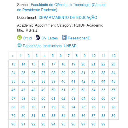
School:
Faculdade de Ciências e Tecnologia (Câmpus
de Presidente Prudente)
Department:
DEPARTAMENTO DE EDUCAÇÃO
Academic Appointment Category: RDIDP Academic
title: MS-3.2
Orcid
CV Lattes
ResearcherID
Repositório Institucional UNESP
«
1
2
3
4
5
6
7
8
9
10
11
12
13
14
15
16
17
18
19
20
21
22
23
24
25
26
27
28
29
30
31
32
33
34
35
36
37
38
39
40
41
42
43
44
45
46
47
48
49
50
51
52
53
54
55
56
57
58
59
60
61
62
63
64
65
66
67
68
69
70
71
72
73
74
75
76
77
78
79
80
81
82
83
84
85
86
87
88
89
90
91
92
93
94
95
96
97
98
99