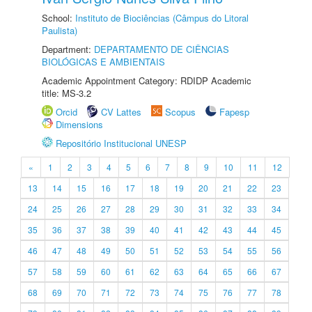
School:
Instituto de Biociências (Câmpus do Litoral
Paulista)
Department:
DEPARTAMENTO DE CIÊNCIAS
BIOLÓGICAS E AMBIENTAIS
Academic Appointment Category: RDIDP Academic
title: MS-3.2
Orcid
CV Lattes
Scopus
Fapesp
Dimensions
Repositório Institucional UNESP
«
1
2
3
4
5
6
7
8
9
10
11
12
13
14
15
16
17
18
19
20
21
22
23
24
25
26
27
28
29
30
31
32
33
34
35
36
37
38
39
40
41
42
43
44
45
46
47
48
49
50
51
52
53
54
55
56
57
58
59
60
61
62
63
64
65
66
67
68
69
70
71
72
73
74
75
76
77
78