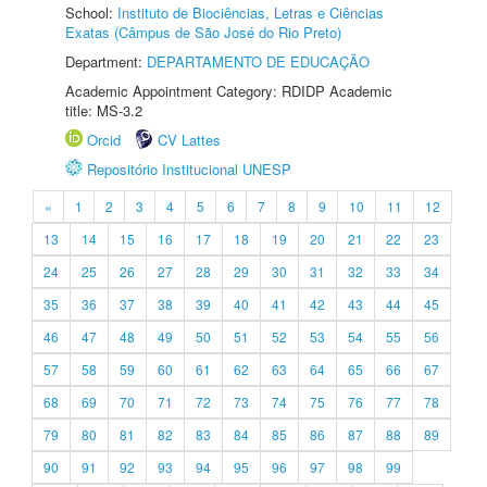
School:
Instituto de Biociências, Letras e Ciências
Exatas (Câmpus de São José do Rio Preto)
Department:
DEPARTAMENTO DE EDUCAÇÃO
Academic Appointment Category: RDIDP Academic
title: MS-3.2
Orcid
CV Lattes
Repositório Institucional UNESP
«
1
2
3
4
5
6
7
8
9
10
11
12
13
14
15
16
17
18
19
20
21
22
23
24
25
26
27
28
29
30
31
32
33
34
35
36
37
38
39
40
41
42
43
44
45
46
47
48
49
50
51
52
53
54
55
56
57
58
59
60
61
62
63
64
65
66
67
68
69
70
71
72
73
74
75
76
77
78
79
80
81
82
83
84
85
86
87
88
89
90
91
92
93
94
95
96
97
98
99