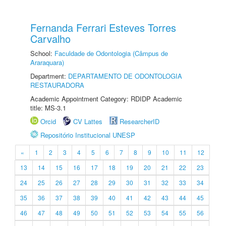
Fernanda Ferrari Esteves Torres
Carvalho
School:
Faculdade de Odontologia (Câmpus de
Araraquara)
Department:
DEPARTAMENTO DE ODONTOLOGIA
RESTAURADORA
Academic Appointment Category: RDIDP Academic
title: MS-3.1
Orcid
CV Lattes
ResearcherID
Repositório Institucional UNESP
«
1
2
3
4
5
6
7
8
9
10
11
12
13
14
15
16
17
18
19
20
21
22
23
24
25
26
27
28
29
30
31
32
33
34
35
36
37
38
39
40
41
42
43
44
45
46
47
48
49
50
51
52
53
54
55
56