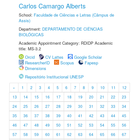
Carlos Camargo Alberts
School:
Faculdade de Ciências e Letras (Câmpus de
Assis)
Department:
DEPARTAMENTO DE CIÊNCIAS
BIOLÓGICAS
Academic Appointment Category: RDIDP Academic
title: MS-3.2
Orcid
CV Lattes
Google Scholar
ResearcherID
Scopus
Fapesp
Dimensions
Repositório Institucional UNESP
«
1
2
3
4
5
6
7
8
9
10
11
12
13
14
15
16
17
18
19
20
21
22
23
24
25
26
27
28
29
30
31
32
33
34
35
36
37
38
39
40
41
42
43
44
45
46
47
48
49
50
51
52
53
54
55
56
57
58
59
60
61
62
63
64
65
66
67