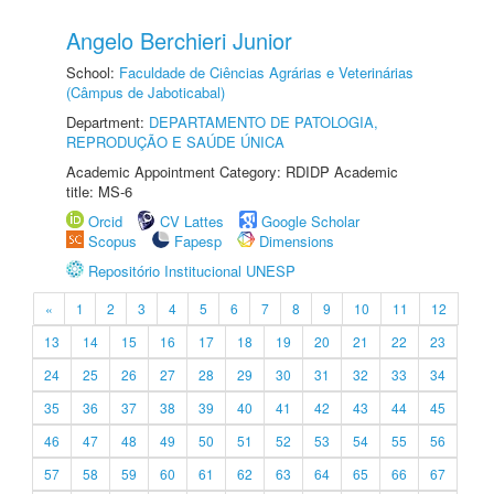
Angelo Berchieri Junior
School:
Faculdade de Ciências Agrárias e Veterinárias
(Câmpus de Jaboticabal)
Department:
DEPARTAMENTO DE PATOLOGIA,
REPRODUÇÃO E SAÚDE ÚNICA
Academic Appointment Category: RDIDP Academic
title: MS-6
Orcid
CV Lattes
Google Scholar
Scopus
Fapesp
Dimensions
Repositório Institucional UNESP
«
1
2
3
4
5
6
7
8
9
10
11
12
13
14
15
16
17
18
19
20
21
22
23
24
25
26
27
28
29
30
31
32
33
34
35
36
37
38
39
40
41
42
43
44
45
46
47
48
49
50
51
52
53
54
55
56
57
58
59
60
61
62
63
64
65
66
67