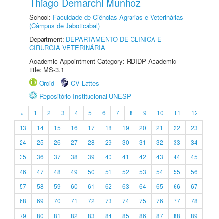
Thiago Demarchi Munhoz
School:
Faculdade de Ciências Agrárias e Veterinárias
(Câmpus de Jaboticabal)
Department:
DEPARTAMENTO DE CLINICA E
CIRURGIA VETERINÁRIA
Academic Appointment Category: RDIDP Academic
title: MS-3.1
Orcid
CV Lattes
Repositório Institucional UNESP
«
1
2
3
4
5
6
7
8
9
10
11
12
13
14
15
16
17
18
19
20
21
22
23
24
25
26
27
28
29
30
31
32
33
34
35
36
37
38
39
40
41
42
43
44
45
46
47
48
49
50
51
52
53
54
55
56
57
58
59
60
61
62
63
64
65
66
67
68
69
70
71
72
73
74
75
76
77
78
79
80
81
82
83
84
85
86
87
88
89