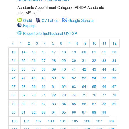
Academic Appointment Category: RDIDP Academic
title: MS-3.1
Orcid
CV Lattes
Google Scholar
Fapesp
Repositório Institucional UNESP
«
1
2
3
4
5
6
7
8
9
10
11
12
13
14
15
16
17
18
19
20
21
22
23
24
25
26
27
28
29
30
31
32
33
34
35
36
37
38
39
40
41
42
43
44
45
46
47
48
49
50
51
52
53
54
55
56
57
58
59
60
61
62
63
64
65
66
67
68
69
70
71
72
73
74
75
76
77
78
79
80
81
82
83
84
85
86
87
88
89
90
91
92
93
94
95
96
97
98
99
100
101
102
103
104
105
106
107
108