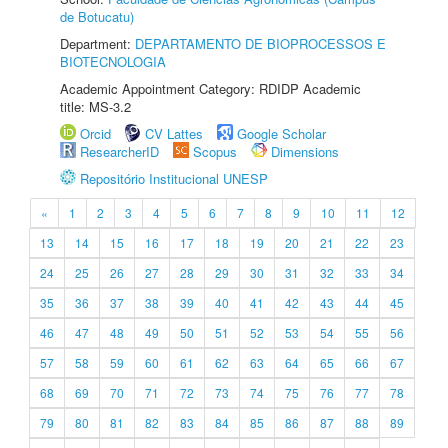
de Botucatu)
Department:
DEPARTAMENTO DE BIOPROCESSOS E
BIOTECNOLOGIA
Academic Appointment Category: RDIDP Academic
title: MS-3.2
Orcid
CV Lattes
Google Scholar
ResearcherID
Scopus
Dimensions
Repositório Institucional UNESP
«
1
2
3
4
5
6
7
8
9
10
11
12
13
14
15
16
17
18
19
20
21
22
23
24
25
26
27
28
29
30
31
32
33
34
35
36
37
38
39
40
41
42
43
44
45
46
47
48
49
50
51
52
53
54
55
56
57
58
59
60
61
62
63
64
65
66
67
68
69
70
71
72
73
74
75
76
77
78
79
80
81
82
83
84
85
86
87
88
89