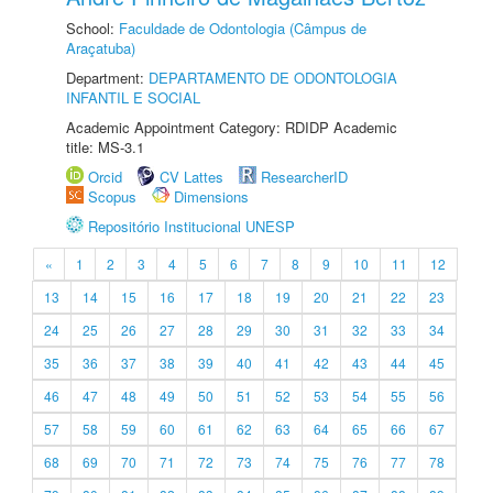
School:
Faculdade de Odontologia (Câmpus de
Araçatuba)
Department:
DEPARTAMENTO DE ODONTOLOGIA
INFANTIL E SOCIAL
Academic Appointment Category: RDIDP Academic
title: MS-3.1
Orcid
CV Lattes
ResearcherID
Scopus
Dimensions
Repositório Institucional UNESP
«
1
2
3
4
5
6
7
8
9
10
11
12
13
14
15
16
17
18
19
20
21
22
23
24
25
26
27
28
29
30
31
32
33
34
35
36
37
38
39
40
41
42
43
44
45
46
47
48
49
50
51
52
53
54
55
56
57
58
59
60
61
62
63
64
65
66
67
68
69
70
71
72
73
74
75
76
77
78