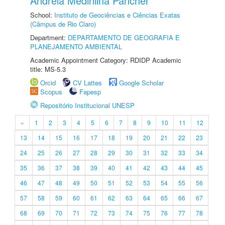
Andreia Medinilha Pancher
School:
Instituto de Geociências e Ciências Exatas
(Câmpus de Rio Claro)
Department:
DEPARTAMENTO DE GEOGRAFIA E
PLANEJAMENTO AMBIENTAL
Academic Appointment Category: RDIDP Academic
title: MS-5.3
Orcid
CV Lattes
Google Scholar
Scopus
Fapesp
Repositório Institucional UNESP
«
1
2
3
4
5
6
7
8
9
10
11
12
13
14
15
16
17
18
19
20
21
22
23
24
25
26
27
28
29
30
31
32
33
34
35
36
37
38
39
40
41
42
43
44
45
46
47
48
49
50
51
52
53
54
55
56
57
58
59
60
61
62
63
64
65
66
67
68
69
70
71
72
73
74
75
76
77
78