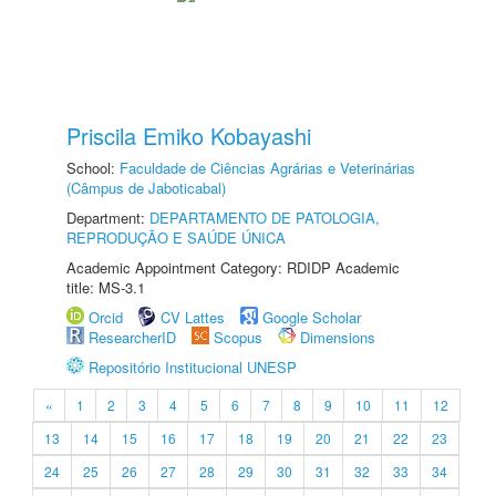
Priscila Emiko Kobayashi
School:
Faculdade de Ciências Agrárias e Veterinárias
(Câmpus de Jaboticabal)
Department:
DEPARTAMENTO DE PATOLOGIA,
REPRODUÇÃO E SAÚDE ÚNICA
Academic Appointment Category: RDIDP Academic
title: MS-3.1
Orcid
CV Lattes
Google Scholar
ResearcherID
Scopus
Dimensions
Repositório Institucional UNESP
«
1
2
3
4
5
6
7
8
9
10
11
12
13
14
15
16
17
18
19
20
21
22
23
24
25
26
27
28
29
30
31
32
33
34