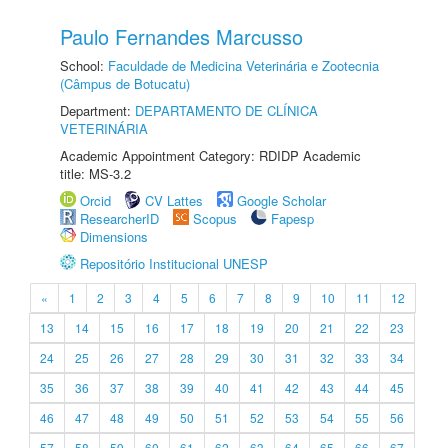
Paulo Fernandes Marcusso
School:
Faculdade de Medicina Veterinária e Zootecnia
(Câmpus de Botucatu)
Department:
DEPARTAMENTO DE CLÍNICA
VETERINÁRIA
Academic Appointment Category: RDIDP Academic
title: MS-3.2
Orcid
CV Lattes
Google Scholar
ResearcherID
Scopus
Fapesp
Dimensions
Repositório Institucional UNESP
«
1
2
3
4
5
6
7
8
9
10
11
12
13
14
15
16
17
18
19
20
21
22
23
24
25
26
27
28
29
30
31
32
33
34
35
36
37
38
39
40
41
42
43
44
45
46
47
48
49
50
51
52
53
54
55
56
57
58
59
60
61
62
63
64
65
66
67