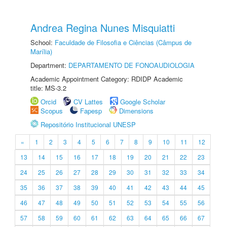
Andrea Regina Nunes Misquiatti
School:
Faculdade de Filosofia e Ciências (Câmpus de
Marília)
Department:
DEPARTAMENTO DE FONOAUDIOLOGIA
Academic Appointment Category: RDIDP Academic
title: MS-3.2
Orcid
CV Lattes
Google Scholar
Scopus
Fapesp
Dimensions
Repositório Institucional UNESP
«
1
2
3
4
5
6
7
8
9
10
11
12
13
14
15
16
17
18
19
20
21
22
23
24
25
26
27
28
29
30
31
32
33
34
35
36
37
38
39
40
41
42
43
44
45
46
47
48
49
50
51
52
53
54
55
56
57
58
59
60
61
62
63
64
65
66
67