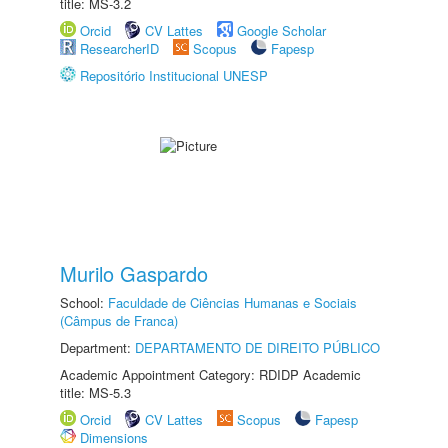
title: MS-3.2
Orcid
CV Lattes
Google Scholar
ResearcherID
Scopus
Fapesp
Repositório Institucional UNESP
Murilo Gaspardo
School:
Faculdade de Ciências Humanas e Sociais
(Câmpus de Franca)
Department:
DEPARTAMENTO DE DIREITO PÚBLICO
Academic Appointment Category: RDIDP Academic
title: MS-5.3
Orcid
CV Lattes
Scopus
Fapesp
Dimensions