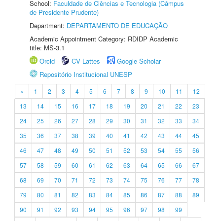
School:
Faculdade de Ciências e Tecnologia (Câmpus
de Presidente Prudente)
Department:
DEPARTAMENTO DE EDUCAÇÃO
Academic Appointment Category: RDIDP Academic
title: MS-3.1
Orcid
CV Lattes
Google Scholar
Repositório Institucional UNESP
«
1
2
3
4
5
6
7
8
9
10
11
12
13
14
15
16
17
18
19
20
21
22
23
24
25
26
27
28
29
30
31
32
33
34
35
36
37
38
39
40
41
42
43
44
45
46
47
48
49
50
51
52
53
54
55
56
57
58
59
60
61
62
63
64
65
66
67
68
69
70
71
72
73
74
75
76
77
78
79
80
81
82
83
84
85
86
87
88
89
90
91
92
93
94
95
96
97
98
99