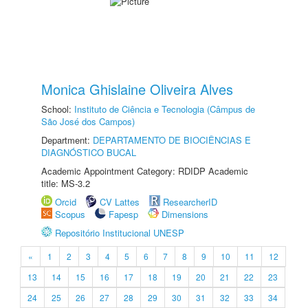
Monica Ghislaine Oliveira Alves
School:
Instituto de Ciência e Tecnologia (Câmpus de
São José dos Campos)
Department:
DEPARTAMENTO DE BIOCIÊNCIAS E
DIAGNÓSTICO BUCAL
Academic Appointment Category: RDIDP Academic
title: MS-3.2
Orcid
CV Lattes
ResearcherID
Scopus
Fapesp
Dimensions
Repositório Institucional UNESP
«
1
2
3
4
5
6
7
8
9
10
11
12
13
14
15
16
17
18
19
20
21
22
23
24
25
26
27
28
29
30
31
32
33
34