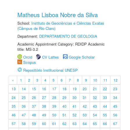
Matheus Lisboa Nobre da Silva
School:
Instituto de Geociências e Ciências Exatas
(Câmpus de Rio Claro)
Department:
DEPARTAMENTO DE GEOLOGIA
Academic Appointment Category: RDIDP Academic
title: MS-3.2
Orcid
CV Lattes
Google Scholar
Scopus
Repositório Institucional UNESP
«
1
2
3
4
5
6
7
8
9
10
11
12
13
14
15
16
17
18
19
20
21
22
23
24
25
26
27
28
29
30
31
32
33
34
35
36
37
38
39
40
41
42
43
44
45
46
47
48
49
50
51
52
53
54
55
56
57
58
59
60
61
62
63
64
65
66
67