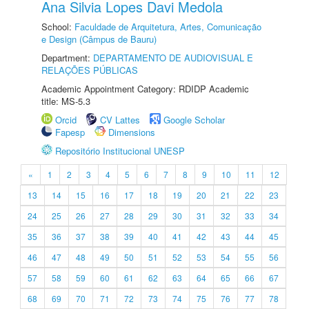
Ana Silvia Lopes Davi Medola
School:
Faculdade de Arquitetura, Artes, Comunicação
e Design (Câmpus de Bauru)
Department:
DEPARTAMENTO DE AUDIOVISUAL E
RELAÇÕES PÚBLICAS
Academic Appointment Category: RDIDP Academic
title: MS-5.3
Orcid
CV Lattes
Google Scholar
Fapesp
Dimensions
Repositório Institucional UNESP
«
1
2
3
4
5
6
7
8
9
10
11
12
13
14
15
16
17
18
19
20
21
22
23
24
25
26
27
28
29
30
31
32
33
34
35
36
37
38
39
40
41
42
43
44
45
46
47
48
49
50
51
52
53
54
55
56
57
58
59
60
61
62
63
64
65
66
67
68
69
70
71
72
73
74
75
76
77
78