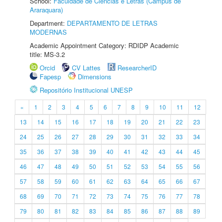
School:
Faculdade de Ciências e Letras (Câmpus de
Araraquara)
Department:
DEPARTAMENTO DE LETRAS
MODERNAS
Academic Appointment Category: RDIDP Academic
title: MS-3.2
Orcid
CV Lattes
ResearcherID
Fapesp
Dimensions
Repositório Institucional UNESP
«
1
2
3
4
5
6
7
8
9
10
11
12
13
14
15
16
17
18
19
20
21
22
23
24
25
26
27
28
29
30
31
32
33
34
35
36
37
38
39
40
41
42
43
44
45
46
47
48
49
50
51
52
53
54
55
56
57
58
59
60
61
62
63
64
65
66
67
68
69
70
71
72
73
74
75
76
77
78
79
80
81
82
83
84
85
86
87
88
89