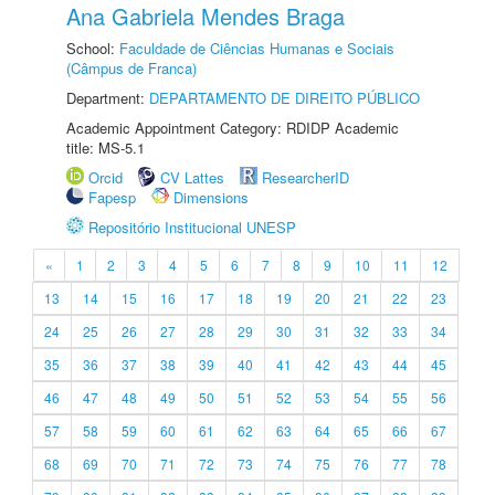
Ana Gabriela Mendes Braga
School:
Faculdade de Ciências Humanas e Sociais
(Câmpus de Franca)
Department:
DEPARTAMENTO DE DIREITO PÚBLICO
Academic Appointment Category: RDIDP Academic
title: MS-5.1
Orcid
CV Lattes
ResearcherID
Fapesp
Dimensions
Repositório Institucional UNESP
«
1
2
3
4
5
6
7
8
9
10
11
12
13
14
15
16
17
18
19
20
21
22
23
24
25
26
27
28
29
30
31
32
33
34
35
36
37
38
39
40
41
42
43
44
45
46
47
48
49
50
51
52
53
54
55
56
57
58
59
60
61
62
63
64
65
66
67
68
69
70
71
72
73
74
75
76
77
78