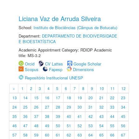
Liciana Vaz de Arruda Silveira
School:
Instituto de Biociências (Câmpus de Botucatu)
Department:
DEPARTAMENTO DE BIODIVERSIDADE
E BIOESTATÍSTICA
Academic Appointment Category: RDIDP Academic
title: MS-3.2
Orcid
CV Lattes
Google Scholar
Scopus
Fapesp
Dimensions
Repositório Institucional UNESP
«
1
2
3
4
5
6
7
8
9
10
11
12
13
14
15
16
17
18
19
20
21
22
23
24
25
26
27
28
29
30
31
32
33
34
35
36
37
38
39
40
41
42
43
44
45
46
47
48
49
50
51
52
53
54
55
56
57
58
59
60
61
62
63
64
65
66
67