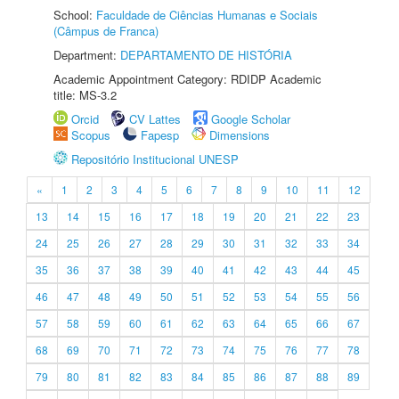
School:
Faculdade de Ciências Humanas e Sociais
(Câmpus de Franca)
Department:
DEPARTAMENTO DE HISTÓRIA
Academic Appointment Category: RDIDP Academic
title: MS-3.2
Orcid
CV Lattes
Google Scholar
Scopus
Fapesp
Dimensions
Repositório Institucional UNESP
«
1
2
3
4
5
6
7
8
9
10
11
12
13
14
15
16
17
18
19
20
21
22
23
24
25
26
27
28
29
30
31
32
33
34
35
36
37
38
39
40
41
42
43
44
45
46
47
48
49
50
51
52
53
54
55
56
57
58
59
60
61
62
63
64
65
66
67
68
69
70
71
72
73
74
75
76
77
78
79
80
81
82
83
84
85
86
87
88
89