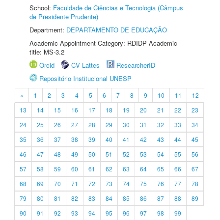
School:
Faculdade de Ciências e Tecnologia (Câmpus
de Presidente Prudente)
Department:
DEPARTAMENTO DE EDUCAÇÃO
Academic Appointment Category: RDIDP Academic
title: MS-3.2
Orcid
CV Lattes
ResearcherID
Repositório Institucional UNESP
«
1
2
3
4
5
6
7
8
9
10
11
12
13
14
15
16
17
18
19
20
21
22
23
24
25
26
27
28
29
30
31
32
33
34
35
36
37
38
39
40
41
42
43
44
45
46
47
48
49
50
51
52
53
54
55
56
57
58
59
60
61
62
63
64
65
66
67
68
69
70
71
72
73
74
75
76
77
78
79
80
81
82
83
84
85
86
87
88
89
90
91
92
93
94
95
96
97
98
99