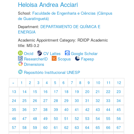
Heloisa Andrea Acciari
School:
Faculdade de Engenharia e Ciências (Câmpus
de Guaratinguetá)
Department:
DEPARTAMENTO DE QUÍMICA E
ENERGIA
Academic Appointment Category: RDIDP Academic
title: MS-3.2
Orcid
CV Lattes
Google Scholar
ResearcherID
Scopus
Fapesp
Dimensions
Repositório Institucional UNESP
«
1
2
3
4
5
6
7
8
9
10
11
12
13
14
15
16
17
18
19
20
21
22
23
24
25
26
27
28
29
30
31
32
33
34
35
36
37
38
39
40
41
42
43
44
45
46
47
48
49
50
51
52
53
54
55
56
57
58
59
60
61
62
63
64
65
66
67