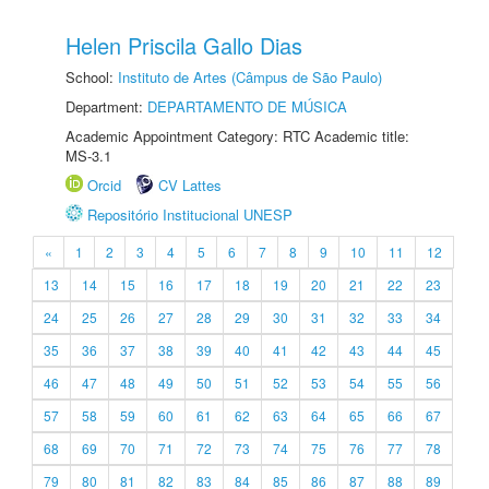
Helen Priscila Gallo Dias
School:
Instituto de Artes (Câmpus de São Paulo)
Department:
DEPARTAMENTO DE MÚSICA
Academic Appointment Category: RTC Academic title:
MS-3.1
Orcid
CV Lattes
Repositório Institucional UNESP
«
1
2
3
4
5
6
7
8
9
10
11
12
13
14
15
16
17
18
19
20
21
22
23
24
25
26
27
28
29
30
31
32
33
34
35
36
37
38
39
40
41
42
43
44
45
46
47
48
49
50
51
52
53
54
55
56
57
58
59
60
61
62
63
64
65
66
67
68
69
70
71
72
73
74
75
76
77
78
79
80
81
82
83
84
85
86
87
88
89