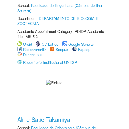
School:
Faculdade de Engenharia (Câmpus de Ilha
Solteira)
Department:
DEPARTAMENTO DE BIOLOGIA E
ZOOTECNIA
Academic Appointment Category: RDIDP Academic
title: MS-5.3
Orcid
CV Lattes
Google Scholar
ResearcherID
Scopus
Fapesp
Dimensions
Repositório Institucional UNESP
Aline Satie Takamiya
School:
Faculdade de Odontologia (Câmpus de