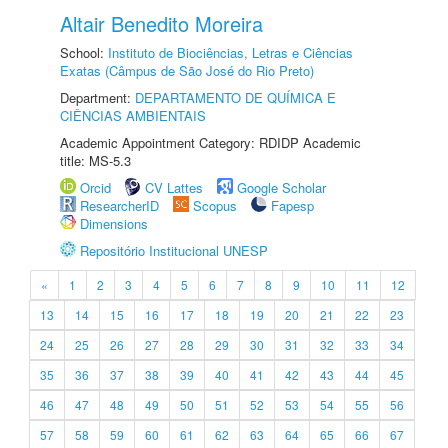
Altair Benedito Moreira
School:
Instituto de Biociências, Letras e Ciências
Exatas (Câmpus de São José do Rio Preto)
Department:
DEPARTAMENTO DE QUÍMICA E
CIÊNCIAS AMBIENTAIS
Academic Appointment Category: RDIDP Academic
title: MS-5.3
Orcid
CV Lattes
Google Scholar
ResearcherID
Scopus
Fapesp
Dimensions
Repositório Institucional UNESP
«
1
2
3
4
5
6
7
8
9
10
11
12
13
14
15
16
17
18
19
20
21
22
23
24
25
26
27
28
29
30
31
32
33
34
35
36
37
38
39
40
41
42
43
44
45
46
47
48
49
50
51
52
53
54
55
56
57
58
59
60
61
62
63
64
65
66
67