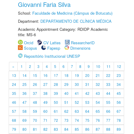
Giovanni Faria Silva
School:
Faculdade de Medicina (Câmpus de Botucatu)
Department:
DEPARTAMENTO DE CLÍNICA MÉDICA
Academic Appointment Category: RDIDP Academic
title: MS-6
Orcid
CV Lattes
ResearcherID
Scopus
Fapesp
Dimensions
Repositório Institucional UNESP
«
1
2
3
4
5
6
7
8
9
10
11
12
13
14
15
16
17
18
19
20
21
22
23
24
25
26
27
28
29
30
31
32
33
34
35
36
37
38
39
40
41
42
43
44
45
46
47
48
49
50
51
52
53
54
55
56
57
58
59
60
61
62
63
64
65
66
67
68
69
70
71
72
73
74
75
76
77
78
79
80
81
82
83
84
85
86
87
88
89