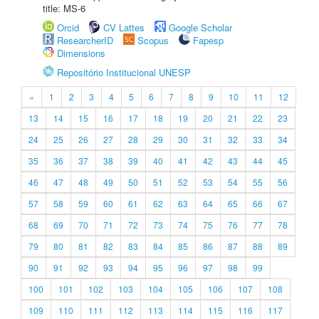
title: MS-6
Orcid
CV Lattes
Google Scholar
ResearcherID
Scopus
Fapesp
Dimensions
Repositório Institucional UNESP
«
1
2
3
4
5
6
7
8
9
10
11
12
13
14
15
16
17
18
19
20
21
22
23
24
25
26
27
28
29
30
31
32
33
34
35
36
37
38
39
40
41
42
43
44
45
46
47
48
49
50
51
52
53
54
55
56
57
58
59
60
61
62
63
64
65
66
67
68
69
70
71
72
73
74
75
76
77
78
79
80
81
82
83
84
85
86
87
88
89
90
91
92
93
94
95
96
97
98
99
100
101
102
103
104
105
106
107
108
109
110
111
112
113
114
115
116
117