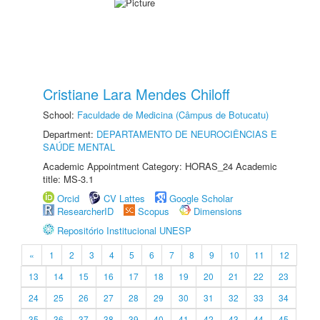
Cristiane Lara Mendes Chiloff
School:
Faculdade de Medicina (Câmpus de Botucatu)
Department:
DEPARTAMENTO DE NEUROCIÊNCIAS E
SAÚDE MENTAL
Academic Appointment Category: HORAS_24 Academic
title: MS-3.1
Orcid
CV Lattes
Google Scholar
ResearcherID
Scopus
Dimensions
Repositório Institucional UNESP
«
1
2
3
4
5
6
7
8
9
10
11
12
13
14
15
16
17
18
19
20
21
22
23
24
25
26
27
28
29
30
31
32
33
34
35
36
37
38
39
40
41
42
43
44
45