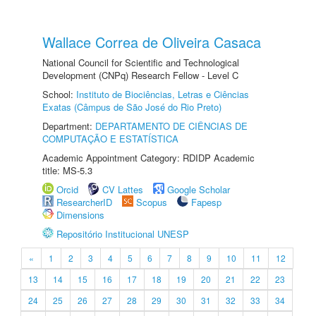
Wallace Correa de Oliveira Casaca
National Council for Scientific and Technological
Development (CNPq) Research Fellow - Level C
School:
Instituto de Biociências, Letras e Ciências
Exatas (Câmpus de São José do Rio Preto)
Department:
DEPARTAMENTO DE CIÊNCIAS DE
COMPUTAÇÃO E ESTATÍSTICA
Academic Appointment Category: RDIDP Academic
title: MS-5.3
Orcid
CV Lattes
Google Scholar
ResearcherID
Scopus
Fapesp
Dimensions
Repositório Institucional UNESP
«
1
2
3
4
5
6
7
8
9
10
11
12
13
14
15
16
17
18
19
20
21
22
23
24
25
26
27
28
29
30
31
32
33
34