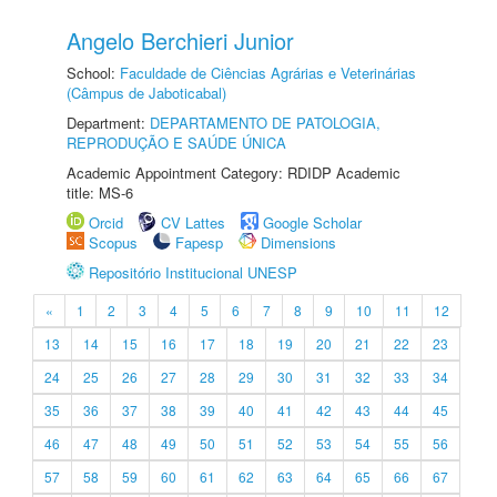
Angelo Berchieri Junior
School:
Faculdade de Ciências Agrárias e Veterinárias
(Câmpus de Jaboticabal)
Department:
DEPARTAMENTO DE PATOLOGIA,
REPRODUÇÃO E SAÚDE ÚNICA
Academic Appointment Category: RDIDP Academic
title: MS-6
Orcid
CV Lattes
Google Scholar
Scopus
Fapesp
Dimensions
Repositório Institucional UNESP
«
1
2
3
4
5
6
7
8
9
10
11
12
13
14
15
16
17
18
19
20
21
22
23
24
25
26
27
28
29
30
31
32
33
34
35
36
37
38
39
40
41
42
43
44
45
46
47
48
49
50
51
52
53
54
55
56
57
58
59
60
61
62
63
64
65
66
67