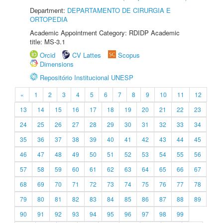
Department:
DEPARTAMENTO DE CIRURGIA E
ORTOPEDIA
Academic Appointment Category: RDIDP Academic
title: MS-3.1
Orcid
CV Lattes
Scopus
Dimensions
Repositório Institucional UNESP
«
1
2
3
4
5
6
7
8
9
10
11
12
13
14
15
16
17
18
19
20
21
22
23
24
25
26
27
28
29
30
31
32
33
34
35
36
37
38
39
40
41
42
43
44
45
46
47
48
49
50
51
52
53
54
55
56
57
58
59
60
61
62
63
64
65
66
67
68
69
70
71
72
73
74
75
76
77
78
79
80
81
82
83
84
85
86
87
88
89
90
91
92
93
94
95
96
97
98
99