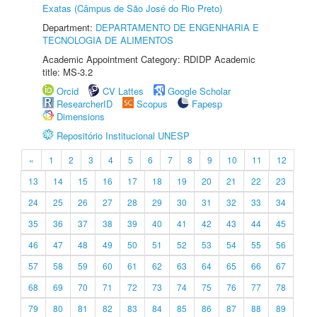
Exatas (Câmpus de São José do Rio Preto)
Department:
DEPARTAMENTO DE ENGENHARIA E
TECNOLOGIA DE ALIMENTOS
Academic Appointment Category: RDIDP Academic
title: MS-3.2
Orcid
CV Lattes
Google Scholar
ResearcherID
Scopus
Fapesp
Dimensions
Repositório Institucional UNESP
«
1
2
3
4
5
6
7
8
9
10
11
12
13
14
15
16
17
18
19
20
21
22
23
24
25
26
27
28
29
30
31
32
33
34
35
36
37
38
39
40
41
42
43
44
45
46
47
48
49
50
51
52
53
54
55
56
57
58
59
60
61
62
63
64
65
66
67
68
69
70
71
72
73
74
75
76
77
78
79
80
81
82
83
84
85
86
87
88
89