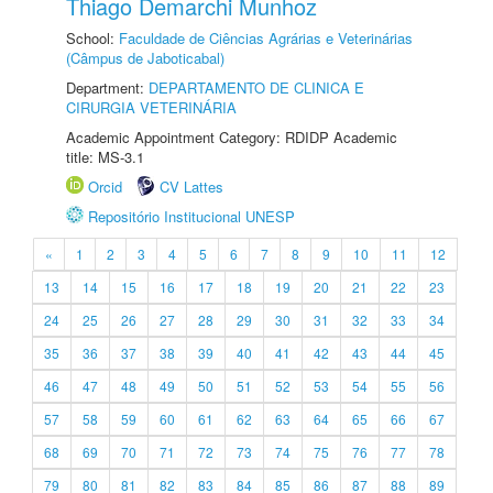
Thiago Demarchi Munhoz
School:
Faculdade de Ciências Agrárias e Veterinárias
(Câmpus de Jaboticabal)
Department:
DEPARTAMENTO DE CLINICA E
CIRURGIA VETERINÁRIA
Academic Appointment Category: RDIDP Academic
title: MS-3.1
Orcid
CV Lattes
Repositório Institucional UNESP
«
1
2
3
4
5
6
7
8
9
10
11
12
13
14
15
16
17
18
19
20
21
22
23
24
25
26
27
28
29
30
31
32
33
34
35
36
37
38
39
40
41
42
43
44
45
46
47
48
49
50
51
52
53
54
55
56
57
58
59
60
61
62
63
64
65
66
67
68
69
70
71
72
73
74
75
76
77
78
79
80
81
82
83
84
85
86
87
88
89