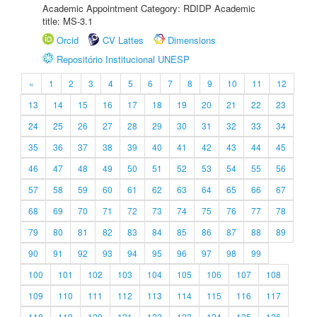
Academic Appointment Category: RDIDP Academic
title: MS-3.1
Orcid
CV Lattes
Dimensions
Repositório Institucional UNESP
«
1
2
3
4
5
6
7
8
9
10
11
12
13
14
15
16
17
18
19
20
21
22
23
24
25
26
27
28
29
30
31
32
33
34
35
36
37
38
39
40
41
42
43
44
45
46
47
48
49
50
51
52
53
54
55
56
57
58
59
60
61
62
63
64
65
66
67
68
69
70
71
72
73
74
75
76
77
78
79
80
81
82
83
84
85
86
87
88
89
90
91
92
93
94
95
96
97
98
99
100
101
102
103
104
105
106
107
108
109
110
111
112
113
114
115
116
117
118
119
120
121
122
123
124
125
126