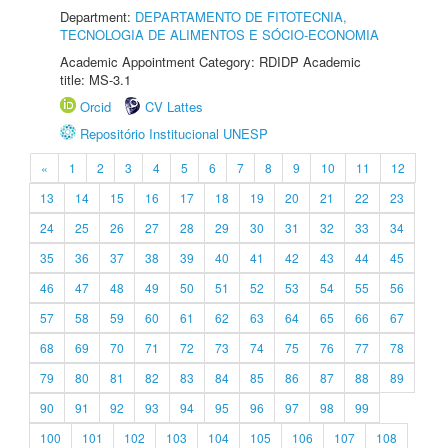
Department:
DEPARTAMENTO DE FITOTECNIA,
TECNOLOGIA DE ALIMENTOS E SÓCIO-ECONOMIA
Academic Appointment Category: RDIDP Academic
title: MS-3.1
Orcid
CV Lattes
Repositório Institucional UNESP
«
1
2
3
4
5
6
7
8
9
10
11
12
13
14
15
16
17
18
19
20
21
22
23
24
25
26
27
28
29
30
31
32
33
34
35
36
37
38
39
40
41
42
43
44
45
46
47
48
49
50
51
52
53
54
55
56
57
58
59
60
61
62
63
64
65
66
67
68
69
70
71
72
73
74
75
76
77
78
79
80
81
82
83
84
85
86
87
88
89
90
91
92
93
94
95
96
97
98
99
100
101
102
103
104
105
106
107
108