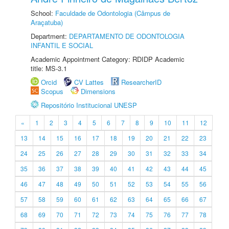
School:
Faculdade de Odontologia (Câmpus de
Araçatuba)
Department:
DEPARTAMENTO DE ODONTOLOGIA
INFANTIL E SOCIAL
Academic Appointment Category: RDIDP Academic
title: MS-3.1
Orcid
CV Lattes
ResearcherID
Scopus
Dimensions
Repositório Institucional UNESP
«
1
2
3
4
5
6
7
8
9
10
11
12
13
14
15
16
17
18
19
20
21
22
23
24
25
26
27
28
29
30
31
32
33
34
35
36
37
38
39
40
41
42
43
44
45
46
47
48
49
50
51
52
53
54
55
56
57
58
59
60
61
62
63
64
65
66
67
68
69
70
71
72
73
74
75
76
77
78