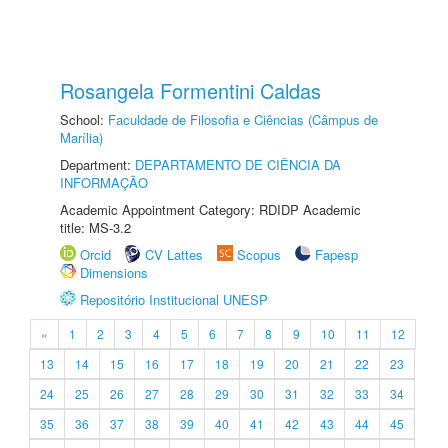
Rosangela Formentini Caldas
School:
Faculdade de Filosofia e Ciências (Câmpus de
Marília)
Department:
DEPARTAMENTO DE CIÊNCIA DA
INFORMAÇÃO
Academic Appointment Category: RDIDP Academic
title: MS-3.2
Orcid
CV Lattes
Scopus
Fapesp
Dimensions
Repositório Institucional UNESP
«
1
2
3
4
5
6
7
8
9
10
11
12
13
14
15
16
17
18
19
20
21
22
23
24
25
26
27
28
29
30
31
32
33
34
35
36
37
38
39
40
41
42
43
44
45