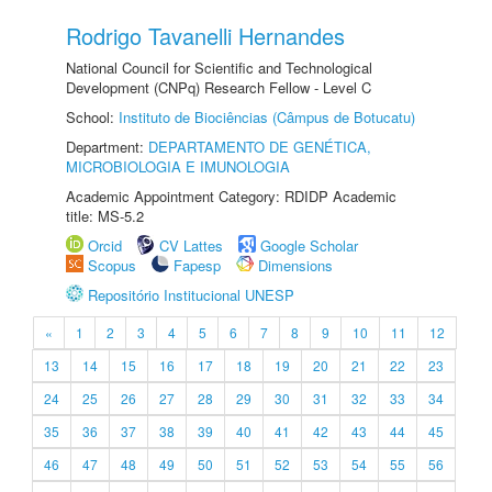
Rodrigo Tavanelli Hernandes
National Council for Scientific and Technological
Development (CNPq) Research Fellow - Level C
School:
Instituto de Biociências (Câmpus de Botucatu)
Department:
DEPARTAMENTO DE GENÉTICA,
MICROBIOLOGIA E IMUNOLOGIA
Academic Appointment Category: RDIDP Academic
title: MS-5.2
Orcid
CV Lattes
Google Scholar
Scopus
Fapesp
Dimensions
Repositório Institucional UNESP
«
1
2
3
4
5
6
7
8
9
10
11
12
13
14
15
16
17
18
19
20
21
22
23
24
25
26
27
28
29
30
31
32
33
34
35
36
37
38
39
40
41
42
43
44
45
46
47
48
49
50
51
52
53
54
55
56