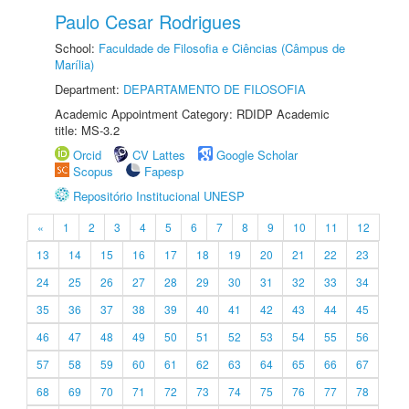
Paulo Cesar Rodrigues
School:
Faculdade de Filosofia e Ciências (Câmpus de
Marília)
Department:
DEPARTAMENTO DE FILOSOFIA
Academic Appointment Category: RDIDP Academic
title: MS-3.2
Orcid
CV Lattes
Google Scholar
Scopus
Fapesp
Repositório Institucional UNESP
«
1
2
3
4
5
6
7
8
9
10
11
12
13
14
15
16
17
18
19
20
21
22
23
24
25
26
27
28
29
30
31
32
33
34
35
36
37
38
39
40
41
42
43
44
45
46
47
48
49
50
51
52
53
54
55
56
57
58
59
60
61
62
63
64
65
66
67
68
69
70
71
72
73
74
75
76
77
78