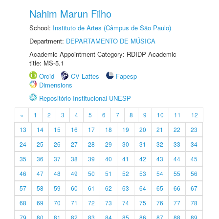
Nahim Marun Filho
School:
Instituto de Artes (Câmpus de São Paulo)
Department:
DEPARTAMENTO DE MÚSICA
Academic Appointment Category: RDIDP Academic
title: MS-5.1
Orcid
CV Lattes
Fapesp
Dimensions
Repositório Institucional UNESP
«
1
2
3
4
5
6
7
8
9
10
11
12
13
14
15
16
17
18
19
20
21
22
23
24
25
26
27
28
29
30
31
32
33
34
35
36
37
38
39
40
41
42
43
44
45
46
47
48
49
50
51
52
53
54
55
56
57
58
59
60
61
62
63
64
65
66
67
68
69
70
71
72
73
74
75
76
77
78
79
80
81
82
83
84
85
86
87
88
89